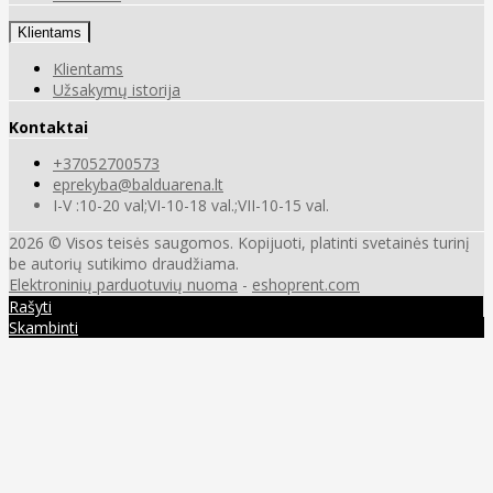
Klientams
Klientams
Užsakymų istorija
Kontaktai
+37052700573
eprekyba@balduarena.lt
I-V :10-20 val;VI-10-18 val.;VII-10-15 val.
2026 © Visos teisės saugomos. Kopijuoti, platinti svetainės turinį
be autorių sutikimo draudžiama.
Elektroninių parduotuvių nuoma
-
eshoprent.com
Rašyti
Skambinti