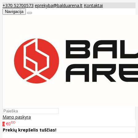
+370 52700573
eprekyba@balduarena.lt
Kontaktai
Navigacija
Mano paskyra
00
€0
0
Prekių krepšelis tuščias!