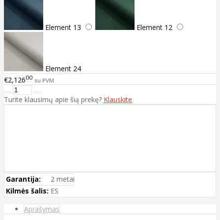
Element 13
Element 12
Element 24
00
€2,126
su PVM
Turite klausimų apie šią prekę?
Klauskite
Garantija:
2 metai
Kilmės šalis:
ES
Aprašymas