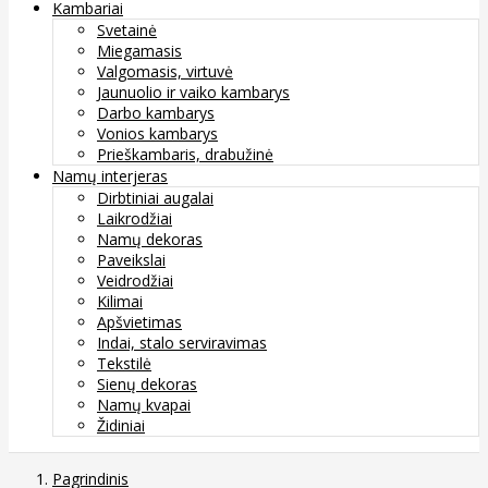
Kambariai
Svetainė
Miegamasis
Valgomasis, virtuvė
Jaunuolio ir vaiko kambarys
Darbo kambarys
Vonios kambarys
Prieškambaris, drabužinė
Namų interjeras
Dirbtiniai augalai
Laikrodžiai
Namų dekoras
Paveikslai
Veidrodžiai
Kilimai
Apšvietimas
Indai, stalo serviravimas
Tekstilė
Sienų dekoras
Namų kvapai
Židiniai
Pagrindinis