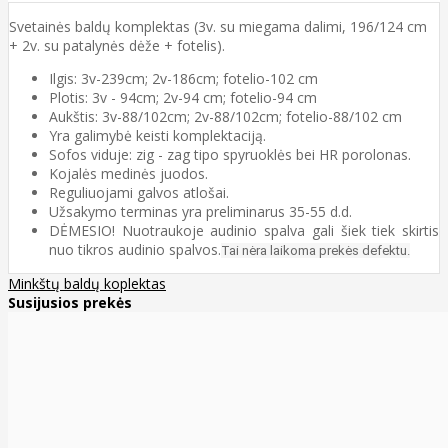
Svetainės baldų komplektas (3v. su miegama dalimi, 196/124 cm
+ 2v. su patalynės dėže + fotelis).
Ilgis: 3v-239cm; 2v-186cm; fotelio-102 cm
Plotis: 3v - 94cm; 2v-94 cm; fotelio-94 cm
Aukštis: 3v-88/102cm; 2v-88/102cm; fotelio-88/102 cm
Yra galimybė keisti komplektaciją.
Sofos viduje: zig - zag tipo spyruoklės bei HR porolonas.
Kojalės medinės juodos.
Reguliuojami galvos atlošai.
Užsakymo terminas yra preliminarus 35-55 d.d.
DĖMESIO! Nuotraukoje audinio spalva gali šiek tiek skirtis
nuo tikros audinio spalvos.
Tai nėra laikoma prekės defektu.
Minkštų baldų koplektas
Susijusios prekės