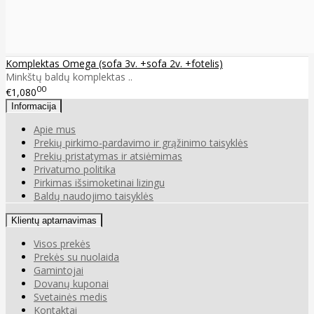
Komplektas Omega (sofa 3v. +sofa 2v. +fotelis)
Minkštų baldų komplektas ..
00
€1,080
Informacija
Apie mus
Prekių pirkimo-pardavimo ir grąžinimo taisyklės
Prekių pristatymas ir atsiėmimas
Privatumo politika
Pirkimas išsimoketinai lizingu
Baldų naudojimo taisyklės
Klientų aptarnavimas
Visos prekės
Prekės su nuolaida
Gamintojai
Dovanų kuponai
Svetainės medis
Kontaktai