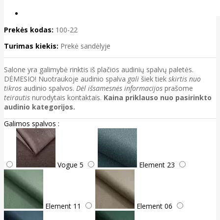
Prekės kodas:
100-22
Turimas kiekis:
Prekė sandėlyje
Salone yra galimybė rinktis iš plačios audinių spalvų paletės.
DĖMESIO! Nuotraukoje audinio spalva
gali
šiek tiek
skirtis nuo
tikros
audinio spalvos.
Dėl išsamesnės informacijos
prašome
teirautis
nurodytais kontaktais.
Kaina priklauso nuo pasirinkto
audinio kategorijos.
Galimos spalvos :
Vogue 5
Element 23
Element 11
Element 06