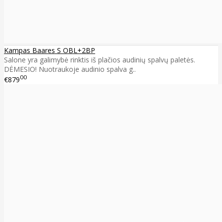
Kampas Baares S OBL+2BP
Salone yra galimybė rinktis iš plačios audinių spalvų paletės.
DĖMESIO! Nuotraukoje audinio spalva g..
00
€879