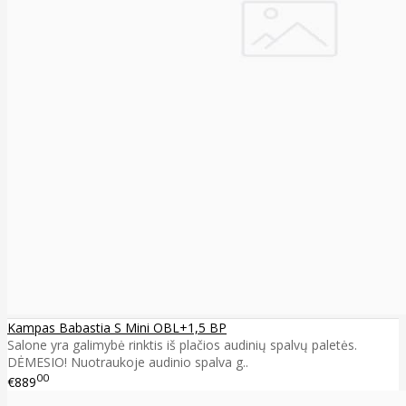
Kampas Babastia S Mini OBL+1,5 BP
Salone yra galimybė rinktis iš plačios audinių spalvų paletės.
DĖMESIO! Nuotraukoje audinio spalva g..
00
€889