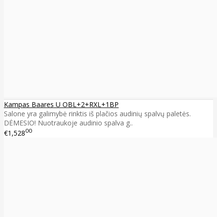
Kampas Baares U OBL+2+RXL+1BP
Salone yra galimybė rinktis iš plačios audinių spalvų paletės.
DĖMESIO! Nuotraukoje audinio spalva g..
00
€1,528