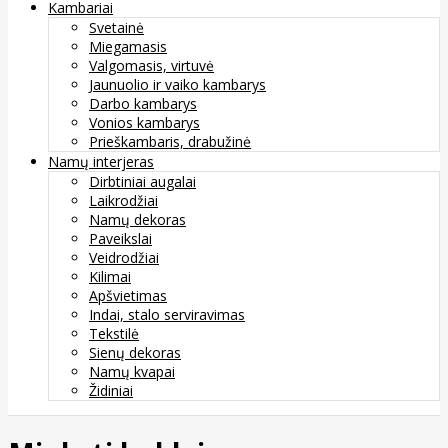
Kambariai
Svetainė
Miegamasis
Valgomasis, virtuvė
Jaunuolio ir vaiko kambarys
Darbo kambarys
Vonios kambarys
Prieškambaris, drabužinė
Namų interjeras
Dirbtiniai augalai
Laikrodžiai
Namų dekoras
Paveikslai
Veidrodžiai
Kilimai
Apšvietimas
Indai, stalo serviravimas
Tekstilė
Sienų dekoras
Namų kvapai
Židiniai