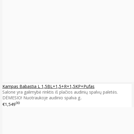
Kampas Babastia L 1,5BL+1,5+R+1,5KP+Pufas
Salone yra galimybė rinktis iš plačios audinių spalvų paletės.
DĖMESIO! Nuotraukoje audinio spalva g..
00
€1,549