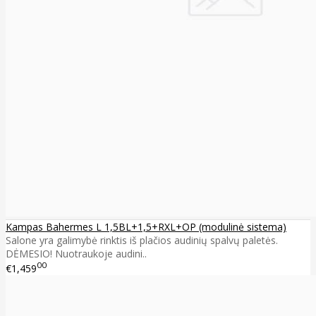
Kampas Bahermes L 1,5BL+1,5+RXL+OP (modulinė sistema)
Salone yra galimybė rinktis iš plačios audinių spalvų paletės.
DĖMESIO! Nuotraukoje audini..
00
€1,459