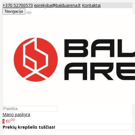
+370 52700573
eprekyba@balduarena.lt
Kontaktai
Navigacija
Mano paskyra
00
€0
0
Prekių krepšelis tuščias!