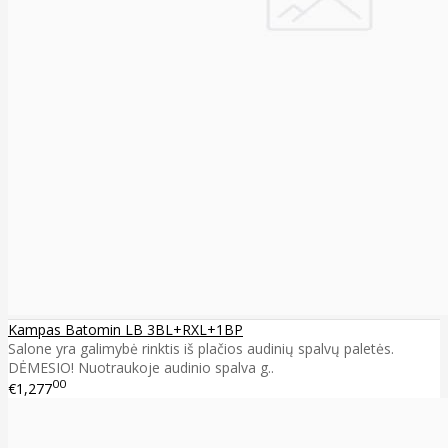
Kampas Batomin LB 3BL+RXL+1BP
Salone yra galimybė rinktis iš plačios audinių spalvų paletės.
DĖMESIO! Nuotraukoje audinio spalva g..
00
€1,277