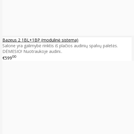
Bazeus 2 1BL+1BP (modulinė sistema)
Salone yra galimybė rinktis iš plačios audinių spalvų paletės.
DĖMESIO! Nuotraukoje audini..
00
€599