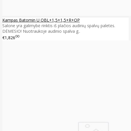
Kampas Batomin U OBL+1,5+1,5+R+OP
Salone yra galimybė rinktis iš plačios audinių spalvų paletės.
DĖMESIO! Nuotraukoje audinio spalva g..
00
€1,826