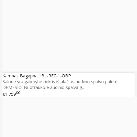
Kampas Bagappa 1BL-REC-1-OBP
Salone yra galimybė rinktis iš plačios audinių spalvų paletės.
DĖMESIO! Nuotraukoje audinio spalva g..
00
€1,759