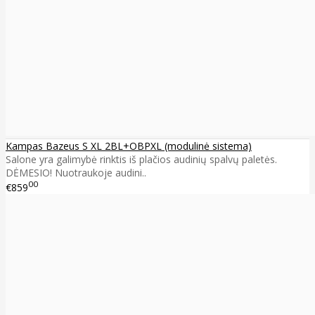
Kampas Bazeus S XL 2BL+OBPXL (modulinė sistema)
Salone yra galimybė rinktis iš plačios audinių spalvų paletės.
DĖMESIO! Nuotraukoje audini..
00
€859