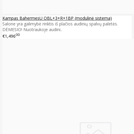
Kampas BahermesU OBL+3+R+1BP (modulinė sistema)
Salone yra galimybė rinktis iš plačios audinių spalvų paletės.
DĖMESIO! Nuotraukoje audini..
00
€1,496