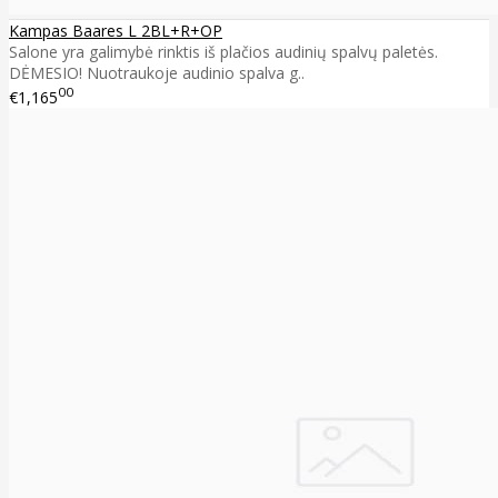
Kampas Baares L 2BL+R+OP
Salone yra galimybė rinktis iš plačios audinių spalvų paletės.
DĖMESIO! Nuotraukoje audinio spalva g..
00
€1,165