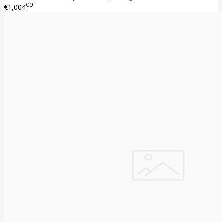
00
€1,004