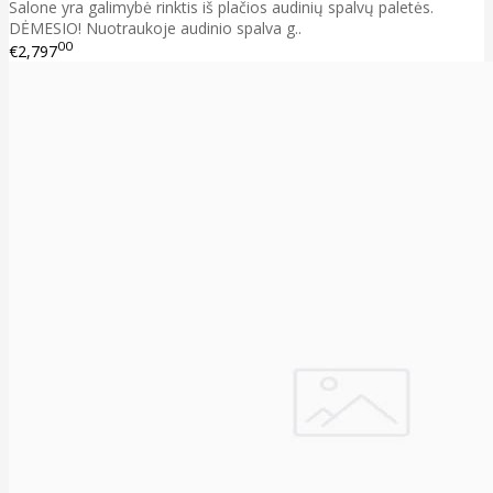
Salone yra galimybė rinktis iš plačios audinių spalvų paletės.
DĖMESIO! Nuotraukoje audinio spalva g..
00
€2,797