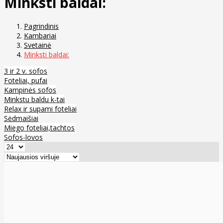
Minksti baldai:
Pagrindinis
Kambariai
Svetainė
Minksti baldai:
3 ir 2 v. sofos
Foteliai, pufai
Kampinės sofos
Minkstu baldu k-tai
Relax ir supami foteliai
Sėdmaišiai
Miego foteliai,tachtos
Sofos-lovos