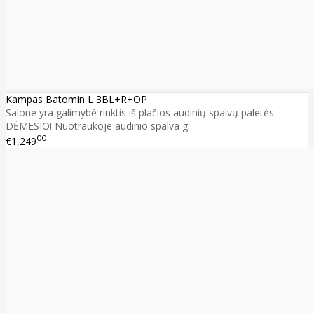
Kampas Batomin L 3BL+R+OP
Salone yra galimybė rinktis iš plačios audinių spalvų paletės.
DĖMESIO! Nuotraukoje audinio spalva g..
00
€1,249