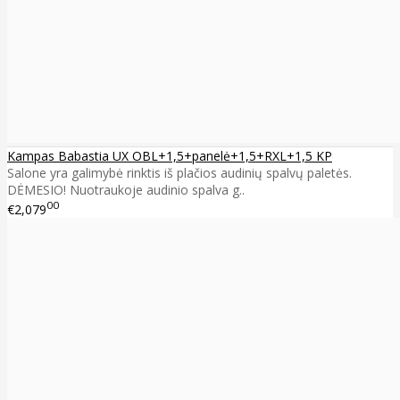
Kampas Babastia UX OBL+1,5+panelė+1,5+RXL+1,5 KP
Salone yra galimybė rinktis iš plačios audinių spalvų paletės.
DĖMESIO! Nuotraukoje audinio spalva g..
00
€2,079