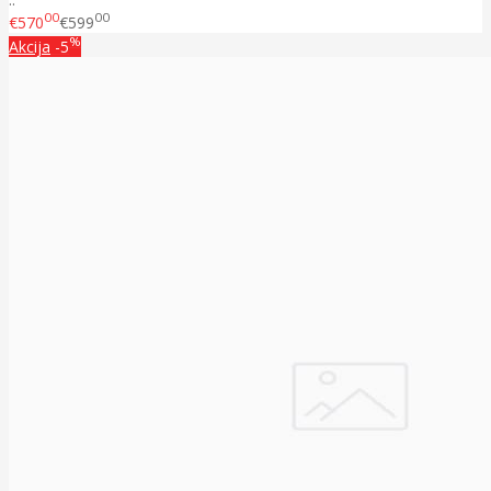
00
00
€570
€599
%
Akcija
-5