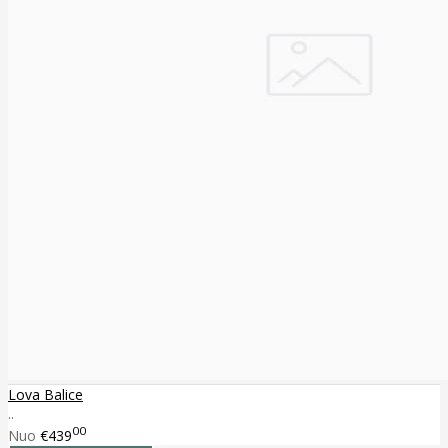
Lova Balice
..
00
Nuo
€439