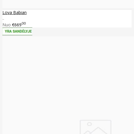
Lova Babian
..
00
Nuo
€669