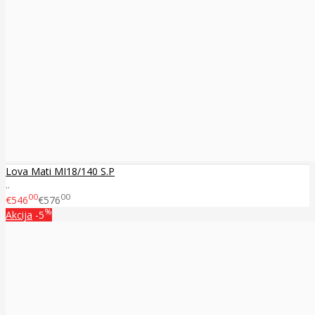
Lova Mati MI18/140 S.P
..
00
00
€546
€576
%
Akcija
-5