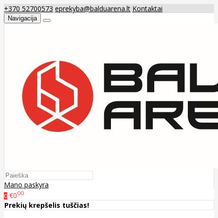
+370 52700573
eprekyba@balduarena.lt
Kontaktai
Navigacija
Mano paskyra
00
€0
0
Prekių krepšelis tuščias!