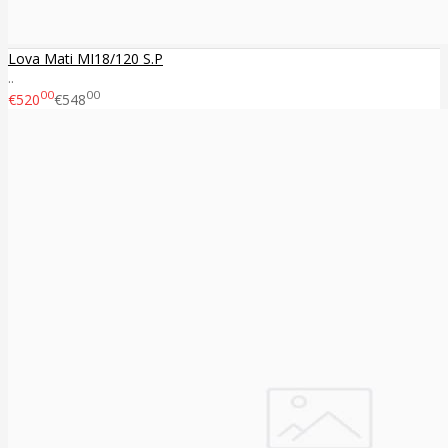
Lova Mati MI18/120 S.P
..
00
00
€520
€548