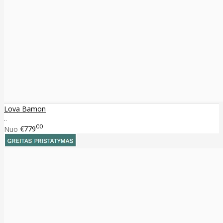
Lova Bamon
..
00
Nuo
€779