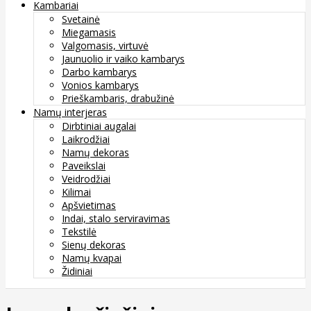
Kambariai
Svetainė
Miegamasis
Valgomasis, virtuvė
Jaunuolio ir vaiko kambarys
Darbo kambarys
Vonios kambarys
Prieškambaris, drabužinė
Namų interjeras
Dirbtiniai augalai
Laikrodžiai
Namų dekoras
Paveikslai
Veidrodžiai
Kilimai
Apšvietimas
Indai, stalo serviravimas
Tekstilė
Sienų dekoras
Namų kvapai
Židiniai