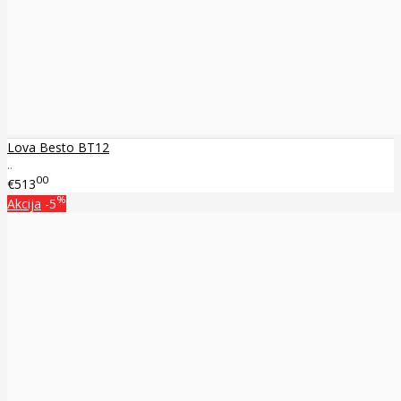
Lova Besto BT12
..
00
€513
%
Akcija
-5