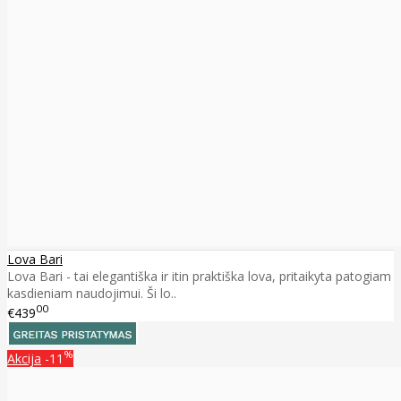
Lova Bari
Lova Bari - tai elegantiška ir itin praktiška lova, pritaikyta patogiam
kasdieniam naudojimui. Ši lo..
00
€439
%
Akcija
-11