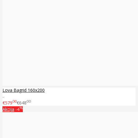
Lova Bagrid 160x200
..
00
00
€579
€648
%
Akcija
-4