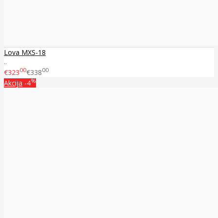
Lova MXS-18
..
00
00
€323
€338
%
Akcija
-4