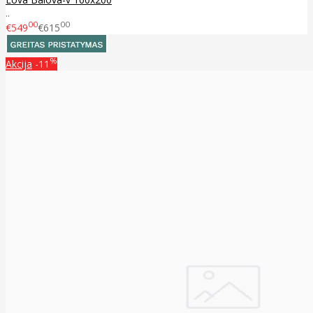
..
00
00
€549
€615
%
Akcija
-11