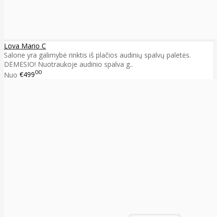
Lova Mario C
Salone yra galimybė rinktis iš plačios audinių spalvų paletės.
DĖMESIO! Nuotraukoje audinio spalva g..
00
Nuo
€499