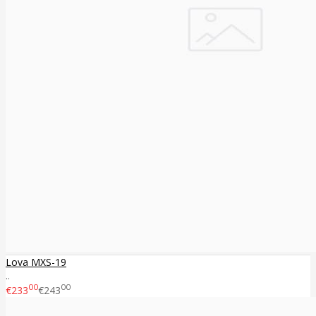
Lova MXS-19
..
00
00
€233
€243