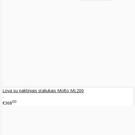
Lova su naktiniais staliukais Molto ML200
..
00
€368