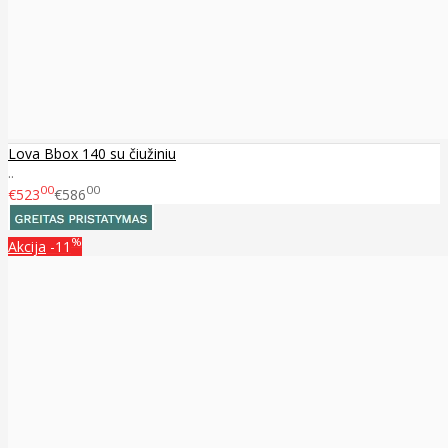
Lova Bbox 140 su čiužiniu
..
00
00
€523
€586
%
Akcija
-11