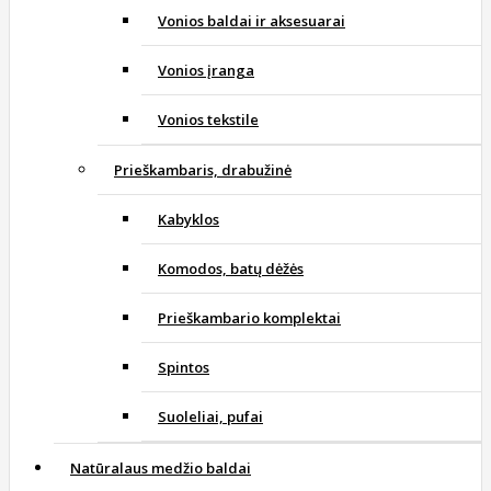
Vonios baldai ir aksesuarai
Vonios įranga
Vonios tekstile
Prieškambaris, drabužinė
Kabyklos
Komodos, batų dėžės
Prieškambario komplektai
Spintos
Suoleliai, pufai
Natūralaus medžio baldai