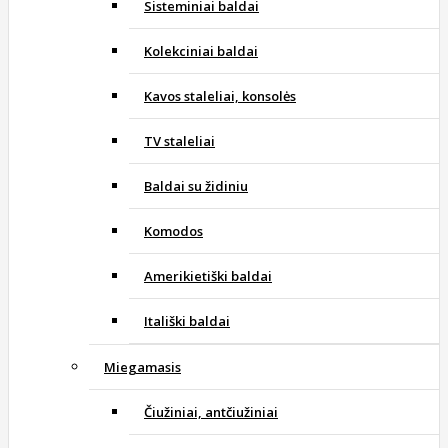
Sisteminiai baldai
Kolekciniai baldai
Kavos staleliai, konsolės
TV staleliai
Baldai su židiniu
Komodos
Amerikietiški baldai
Itališki baldai
Miegamasis
Čiužiniai, antčiužiniai