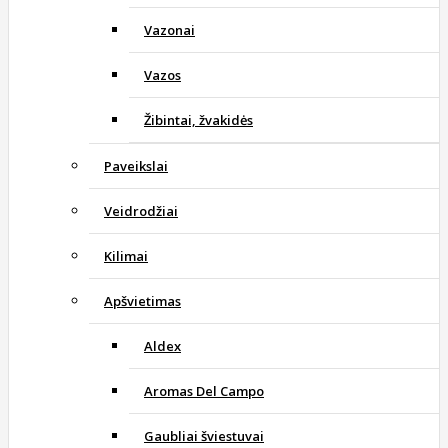
Vazonai
Vazos
Žibintai, žvakidės
Paveikslai
Veidrodžiai
Kilimai
Apšvietimas
Aldex
Aromas Del Campo
Gaubliai šviestuvai