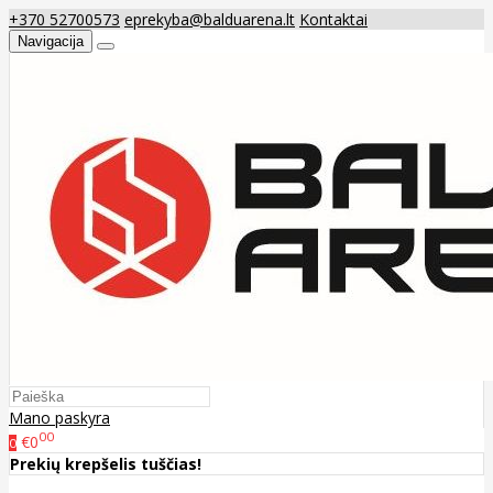
+370 52700573
eprekyba@balduarena.lt
Kontaktai
Navigacija
Mano paskyra
00
€0
0
Prekių krepšelis tuščias!