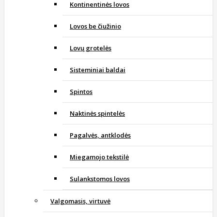
Kontinentinės lovos
Lovos be čiužinio
Lovų grotelės
Sisteminiai baldai
Spintos
Naktinės spintelės
Pagalvės, antklodės
Miegamojo tekstilė
Sulankstomos lovos
Valgomasis, virtuvė