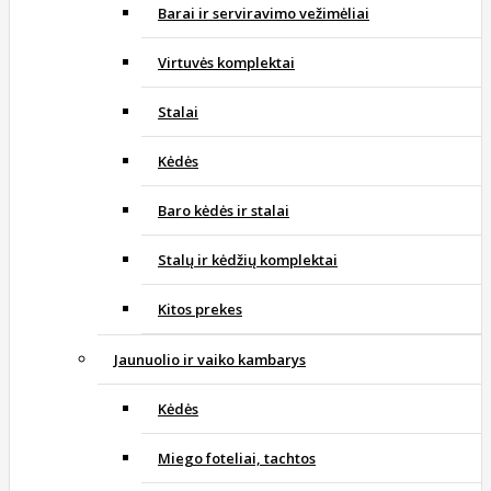
Barai ir serviravimo vežimėliai
Virtuvės komplektai
Stalai
Kėdės
Baro kėdės ir stalai
Stalų ir kėdžių komplektai
Kitos prekes
Jaunuolio ir vaiko kambarys
Kėdės
Miego foteliai, tachtos