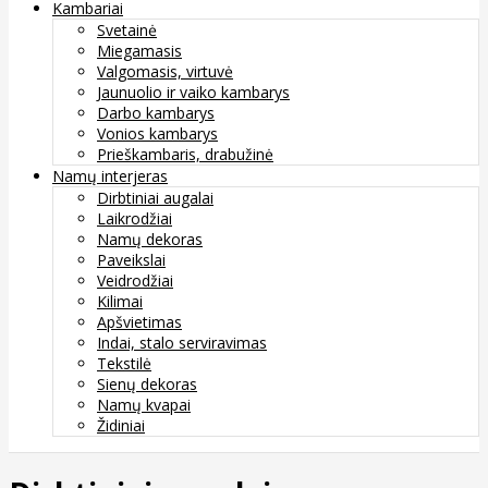
Kambariai
Svetainė
Miegamasis
Valgomasis, virtuvė
Jaunuolio ir vaiko kambarys
Darbo kambarys
Vonios kambarys
Prieškambaris, drabužinė
Namų interjeras
Dirbtiniai augalai
Laikrodžiai
Namų dekoras
Paveikslai
Veidrodžiai
Kilimai
Apšvietimas
Indai, stalo serviravimas
Tekstilė
Sienų dekoras
Namų kvapai
Židiniai