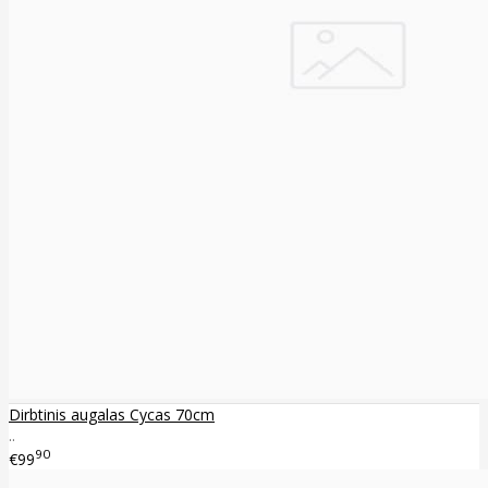
Dirbtinis augalas Cycas 70cm
..
90
€99