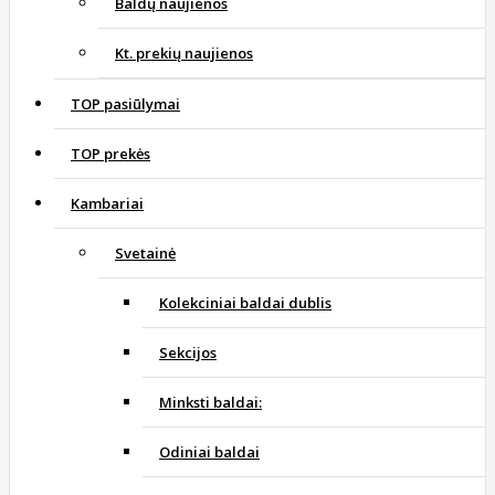
Baldų naujienos
Kt. prekių naujienos
TOP pasiūlymai
TOP prekės
Kambariai
Svetainė
Kolekciniai baldai dublis
Sekcijos
Minksti baldai:
Odiniai baldai