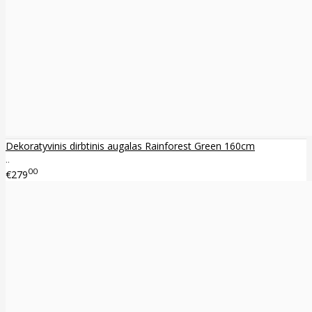
Dekoratyvinis dirbtinis augalas Rainforest Green 160cm
..
00
€279