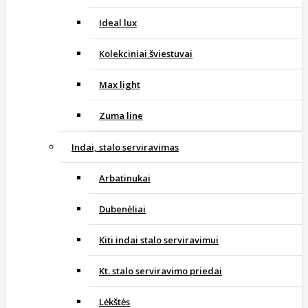
Ideal lux
Kolekciniai šviestuvai
Max light
Zuma line
Indai, stalo serviravimas
Arbatinukai
Dubenėliai
Kiti indai stalo serviravimui
Kt. stalo serviravimo priedai
Lėkštės