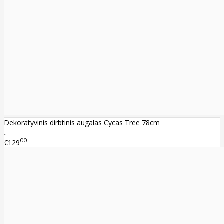
Dekoratyvinis dirbtinis augalas Cycas Tree 78cm
..
00
€129