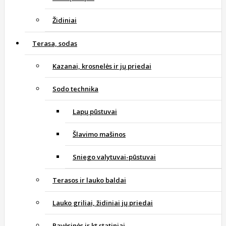
Židiniai
Terasa, sodas
Kazanai, krosnelės ir jų priedai
Sodo technika
Lapų pūstuvai
Šlavimo mašinos
Sniego valytuvai-pūstuvai
Terasos ir lauko baldai
Lauko griliai, židiniai jų priedai
Pavėsinės ir kt.statiniai