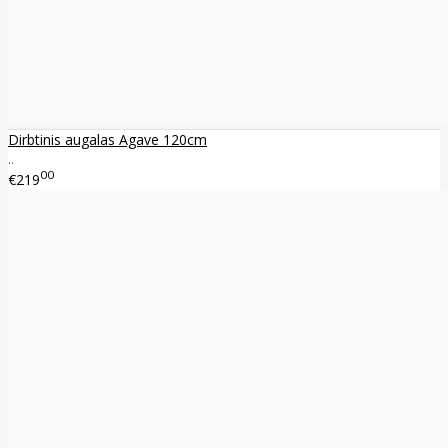
Dirbtinis augalas Agave 120cm
..
00
€219