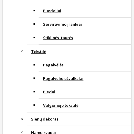
Puodeliai
Serviravimo įrankiai
Stiklinės, taurės
Tekstilė
Pagalvėlės
Pagalvelių užvalkalai
Pledai
Valgomojo tekstilė
Sienų dekoras
Namų kvapai