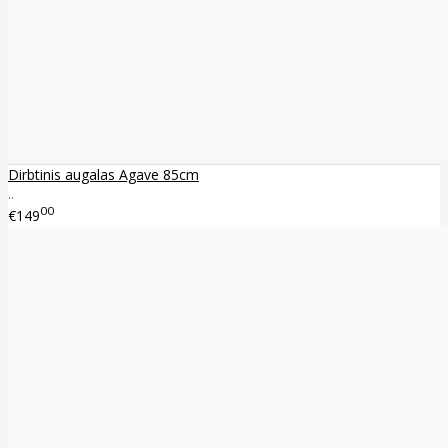
Dirbtinis augalas Agave 85cm
..
00
€149