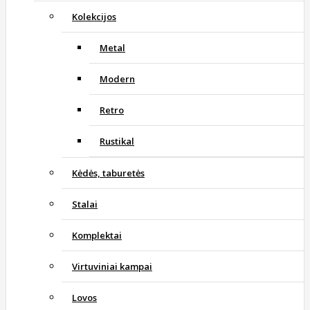
Kolekcijos
Metal
Modern
Retro
Rustikal
Kėdės, taburetės
Stalai
Komplektai
Virtuviniai kampai
Lovos