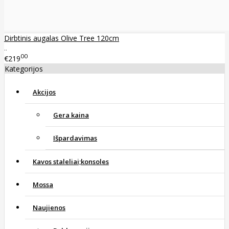
Dirbtinis augalas Olive Tree 120cm
..
00
€219
Kategorijos
Akcijos
Gera kaina
Išpardavimas
Kavos staleliai;konsoles
Mossa
Naujienos