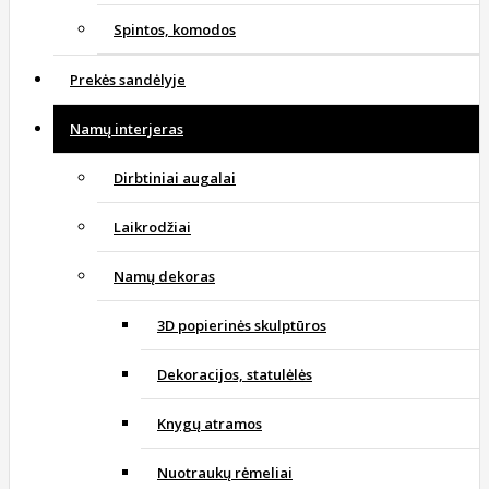
Spintos, komodos
Prekės sandėlyje
Namų interjeras
Dirbtiniai augalai
Laikrodžiai
Namų dekoras
3D popierinės skulptūros
Dekoracijos, statulėlės
Knygų atramos
Nuotraukų rėmeliai