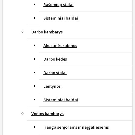
Rašomieji stalai
Sisteminiai baldai
Darbo kambarys
Akustinės kabinos
Darbo kėdės
Darbo stalai
Lentynos
Sisteminiai baldai
Vonios kambarys
Įranga senjorams ir neįgaliesiems