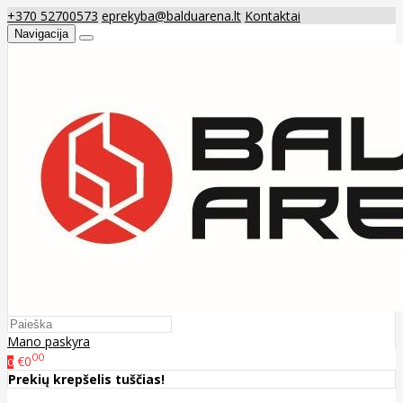
+370 52700573
eprekyba@balduarena.lt
Kontaktai
Navigacija
Mano paskyra
00
€0
0
Prekių krepšelis tuščias!