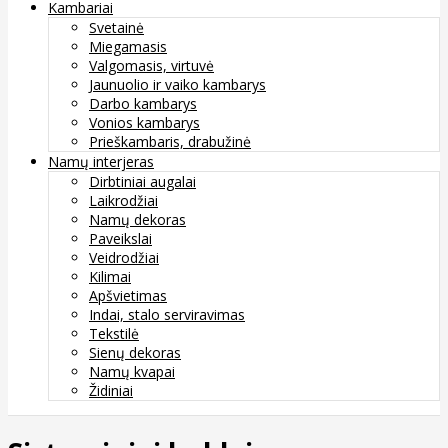
Kambariai
Svetainė
Miegamasis
Valgomasis, virtuvė
Jaunuolio ir vaiko kambarys
Darbo kambarys
Vonios kambarys
Prieškambaris, drabužinė
Namų interjeras
Dirbtiniai augalai
Laikrodžiai
Namų dekoras
Paveikslai
Veidrodžiai
Kilimai
Apšvietimas
Indai, stalo serviravimas
Tekstilė
Sienų dekoras
Namų kvapai
Židiniai