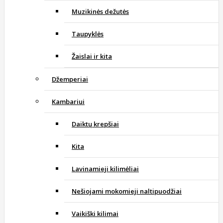
Muzikinės dežutės
Taupyklės
Žaislai ir kita
Džemperiai
Kambariui
Daiktų krepšiai
Kita
Lavinamieji kilimėliai
Nešiojami mokomieji naltipuodžiai
Vaikiški kilimai