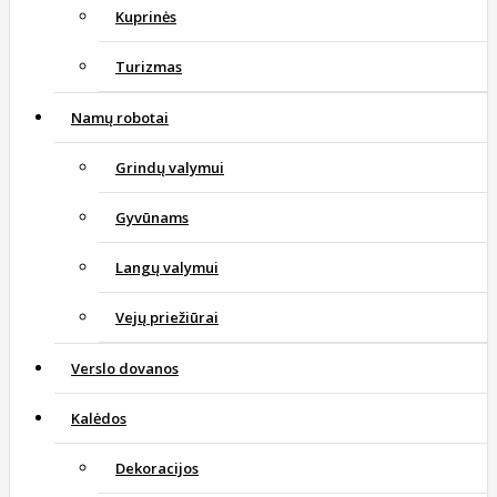
Kuprinės
Turizmas
Namų robotai
Grindų valymui
Gyvūnams
Langų valymui
Vejų priežiūrai
Verslo dovanos
Kalėdos
Dekoracijos