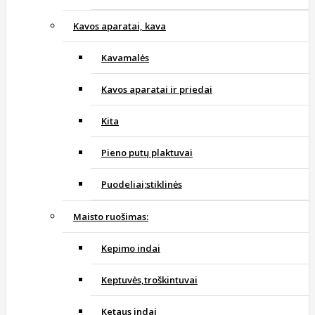
Kavos aparatai, kava
Kavamalės
Kavos aparatai ir priedai
Kita
Pieno putų plaktuvai
Puodeliai;stiklinės
Maisto ruošimas:
Kepimo indai
Keptuvės,troškintuvai
Ketaus indai