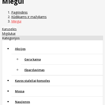
Miegui
Pagrindinis
Kūdikiams ir mažyliams
Miegui
Karuselės
Migdukai
Kategorijos
Akcijos
Gera kaina
Išpardavimas
Kavos staleliai;konsoles
Mossa
Naujienos