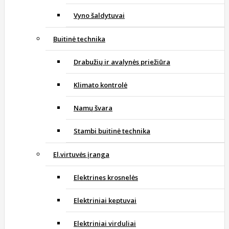
Vyno šaldytuvai
Buitinė technika
Drabužių ir avalynės priežiūra
Klimato kontrolė
Namų švara
Stambi buitinė technika
El.virtuvės įranga
Elektrines krosnelės
Elektriniai keptuvai
Elektriniai virduliai