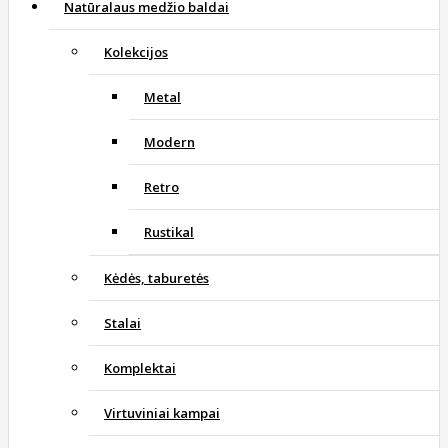
Natūralaus medžio baldai
Kolekcijos
Metal
Modern
Retro
Rustikal
Kėdės, taburetės
Stalai
Komplektai
Virtuviniai kampai