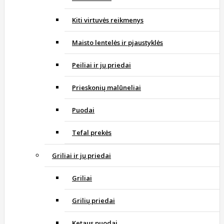
Kiti virtuvės reikmenys
Maisto lentelės ir pjaustyklės
Peiliai ir jų priedai
Prieskonių malūneliai
Puodai
Tefal prekės
Griliai ir jų priedai
Griliai
Grilių priedai
Ketaus puodai