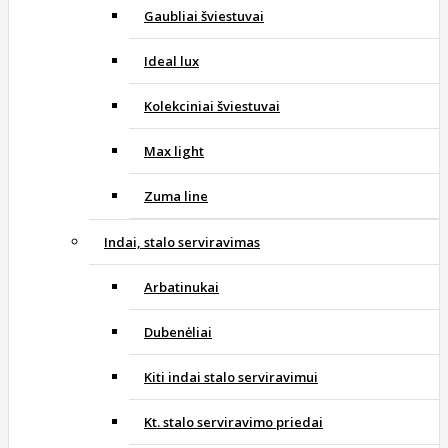
Gaubliai šviestuvai
Ideal lux
Kolekciniai šviestuvai
Max light
Zuma line
Indai, stalo serviravimas
Arbatinukai
Dubenėliai
Kiti indai stalo serviravimui
Kt. stalo serviravimo priedai