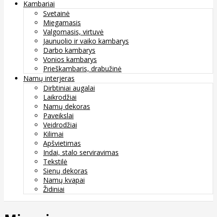
Kambariai
Svetainė
Miegamasis
Valgomasis, virtuvė
Jaunuolio ir vaiko kambarys
Darbo kambarys
Vonios kambarys
Prieškambaris, drabužinė
Namų interjeras
Dirbtiniai augalai
Laikrodžiai
Namų dekoras
Paveikslai
Veidrodžiai
Kilimai
Apšvietimas
Indai, stalo serviravimas
Tekstilė
Sienų dekoras
Namų kvapai
Židiniai