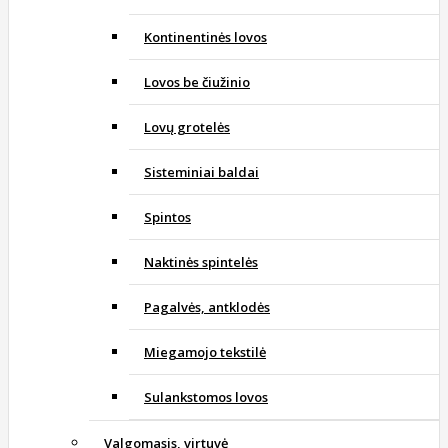
Kontinentinės lovos
Lovos be čiužinio
Lovų grotelės
Sisteminiai baldai
Spintos
Naktinės spintelės
Pagalvės, antklodės
Miegamojo tekstilė
Sulankstomos lovos
Valgomasis, virtuvė