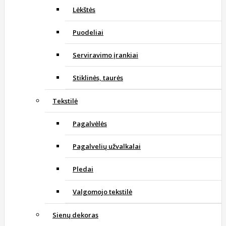
Lėkštės
Puodeliai
Serviravimo įrankiai
Stiklinės, taurės
Tekstilė
Pagalvėlės
Pagalvelių užvalkalai
Pledai
Valgomojo tekstilė
Sienų dekoras