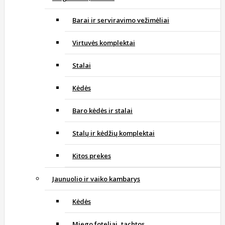
Barai ir serviravimo vežimėliai
Virtuvės komplektai
Stalai
Kėdės
Baro kėdės ir stalai
Stalų ir kėdžių komplektai
Kitos prekes
Jaunuolio ir vaiko kambarys
Kėdės
Miego foteliai, tachtos