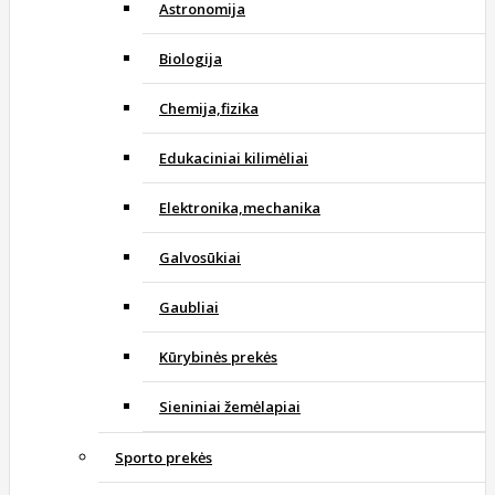
Astronomija
Biologija
Chemija,fizika
Edukaciniai kilimėliai
Elektronika,mechanika
Galvosūkiai
Gaubliai
Kūrybinės prekės
Sieniniai žemėlapiai
Sporto prekės