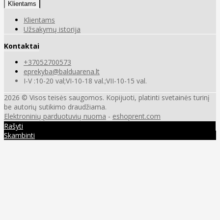
Klientams
Klientams
Užsakymų istorija
Kontaktai
+37052700573
eprekyba@balduarena.lt
I-V :10-20 val;VI-10-18 val.;VII-10-15 val.
2026 © Visos teisės saugomos. Kopijuoti, platinti svetainės turinį
be autorių sutikimo draudžiama.
Elektroninių parduotuvių nuoma
-
eshoprent.com
Rašyti
Skambinti