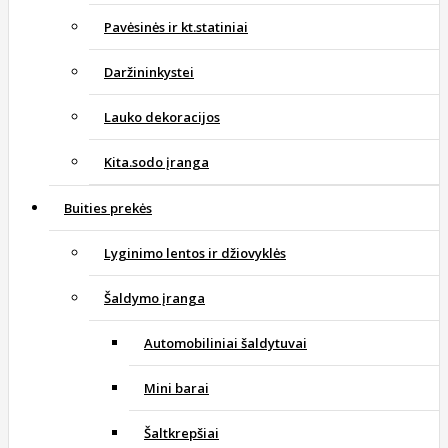
Pavėsinės ir kt.statiniai
Daržininkystei
Lauko dekoracijos
Kita.sodo įranga
Buities prekės
Lyginimo lentos ir džiovyklės
Šaldymo įranga
Automobiliniai šaldytuvai
Mini barai
Šaltkrepšiai