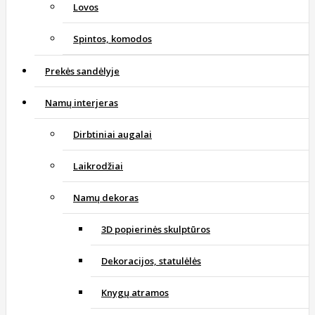
Lovos
Spintos, komodos
Prekės sandėlyje
Namų interjeras
Dirbtiniai augalai
Laikrodžiai
Namų dekoras
3D popierinės skulptūros
Dekoracijos, statulėlės
Knygų atramos