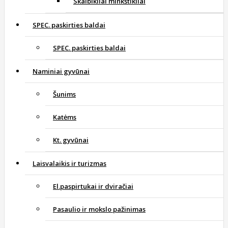
Skalbikliai minkštikliai
SPEC. paskirties baldai
SPEC. paskirties baldai
Naminiai gyvūnai
Šunims
Katėms
Kt. gyvūnai
Laisvalaikis ir turizmas
El.paspirtukai ir dviračiai
Pasaulio ir mokslo pažinimas