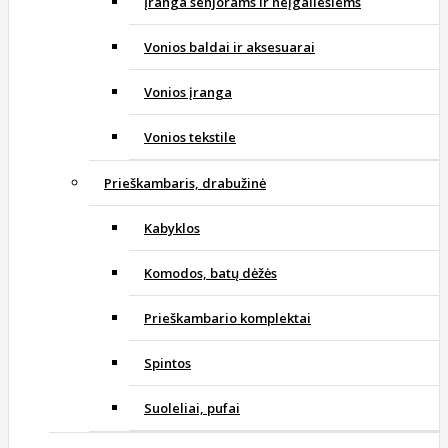
Įranga senjorams ir neįgaliesiems
Vonios baldai ir aksesuarai
Vonios įranga
Vonios tekstile
Prieškambaris, drabužinė
Kabyklos
Komodos, batų dėžės
Prieškambario komplektai
Spintos
Suoleliai, pufai