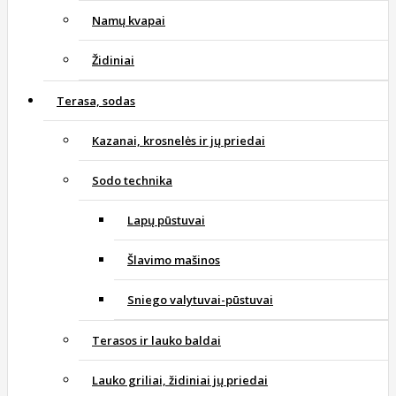
Namų kvapai
Židiniai
Terasa, sodas
Kazanai, krosnelės ir jų priedai
Sodo technika
Lapų pūstuvai
Šlavimo mašinos
Sniego valytuvai-pūstuvai
Terasos ir lauko baldai
Lauko griliai, židiniai jų priedai