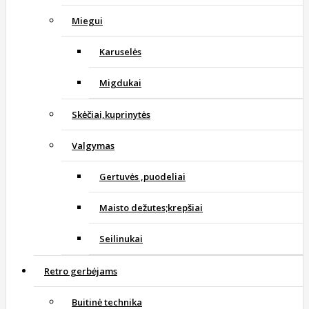
Miegui
Karuselės
Migdukai
Skėčiai,kuprinytės
Valgymas
Gertuvės ,puodeliai
Maisto dežutes;krepšiai
Seilinukai
Retro gerbėjams
Buitinė technika