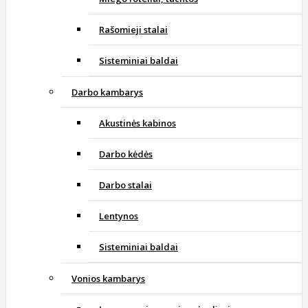
Rašomieji stalai
Sisteminiai baldai
Darbo kambarys
Akustinės kabinos
Darbo kėdės
Darbo stalai
Lentynos
Sisteminiai baldai
Vonios kambarys