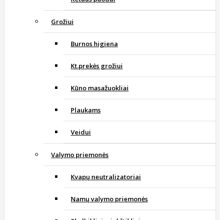
Grožiui
Burnos higiena
Kt.prekės grožiui
Kūno masažuokliai
Plaukams
Veidui
Valymo priemonės
Kvapų neutralizatoriai
Namų valymo priemonės