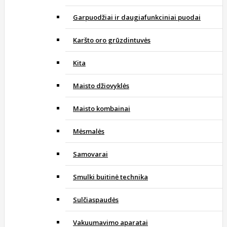
Garpuodžiai ir daugiafunkciniai puodai
Karšto oro grūzdintuvės
Kita
Maisto džiovyklės
Maisto kombainai
Mėsmalės
Samovarai
Smulki buitinė technika
Sulčiaspaudės
Vakuumavimo aparatai