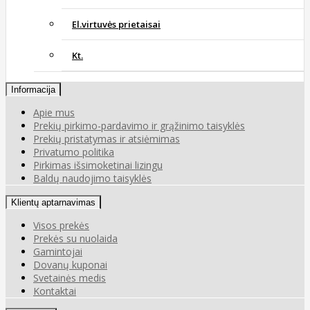
El.virtuvės prietaisai
Kt.
Informacija
Apie mus
Prekių pirkimo-pardavimo ir grąžinimo taisyklės
Prekių pristatymas ir atsiėmimas
Privatumo politika
Pirkimas išsimoketinai lizingu
Baldų naudojimo taisyklės
Klientų aptarnavimas
Visos prekės
Prekės su nuolaida
Gamintojai
Dovanų kuponai
Svetainės medis
Kontaktai