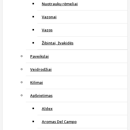
Nuotraukų rėmeliai
Vazonai
Vazos
Žibintai, žvakidės
Paveikslai
Veidrodžiai
Kilimai
Apšvietimas
Aldex
Aromas Del Campo