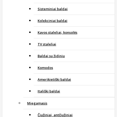
Sisteminiai baldai
Kolekciniai baldai
Kavos staleliai, konsolės
TV staleliai
Baldai su židiniu
Komodos
Amerikietiški baldai
Itališki baldai
Miegamasis
Čiužiniai, antčiužiniai