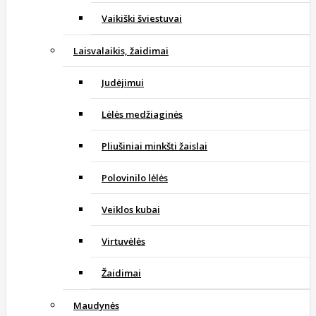
Vaikiški šviestuvai
Laisvalaikis, žaidimai
Judėjimui
Lėlės medžiaginės
Pliušiniai minkšti žaislai
Polovinilo lėlės
Veiklos kubai
Virtuvėlės
Žaidimai
Maudynės