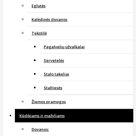
Eglutės
Kalėdinės dovanos
Tekstilė
Pagalvelių užvalkalai
Servetelės
Stalo takeliai
Staltiesės
Žiemos pramogos
Kūdikiams ir mažyliams
Dovanos: