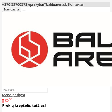
+370 52700573
eprekyba@balduarena.lt
Kontaktai
Navigacija
Mano paskyra
00
€0
0
Prekių krepšelis tuščias!