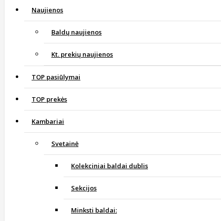
Naujienos
Baldų naujienos
Kt. prekių naujienos
TOP pasiūlymai
TOP prekės
Kambariai
Svetainė
Kolekciniai baldai dublis
Sekcijos
Minksti baldai: