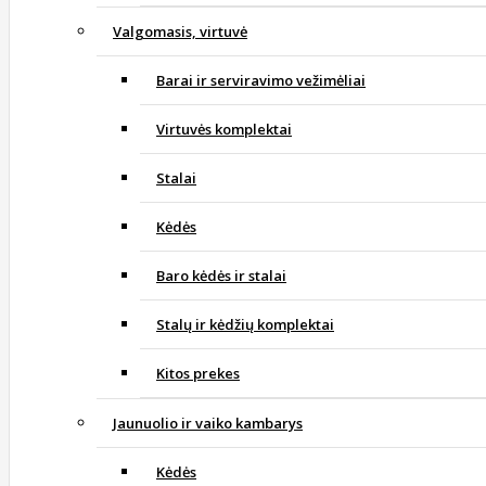
Valgomasis, virtuvė
Barai ir serviravimo vežimėliai
Virtuvės komplektai
Stalai
Kėdės
Baro kėdės ir stalai
Stalų ir kėdžių komplektai
Kitos prekes
Jaunuolio ir vaiko kambarys
Kėdės