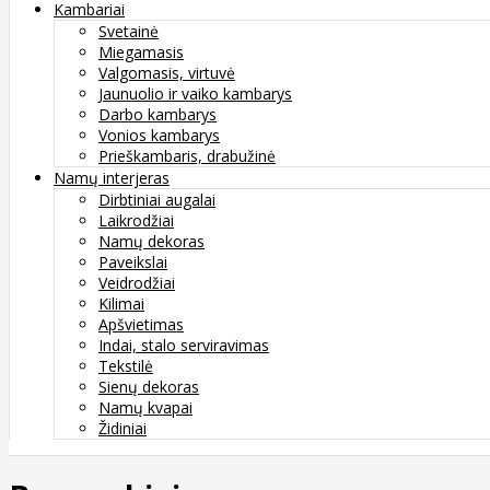
Kambariai
Svetainė
Miegamasis
Valgomasis, virtuvė
Jaunuolio ir vaiko kambarys
Darbo kambarys
Vonios kambarys
Prieškambaris, drabužinė
Namų interjeras
Dirbtiniai augalai
Laikrodžiai
Namų dekoras
Paveikslai
Veidrodžiai
Kilimai
Apšvietimas
Indai, stalo serviravimas
Tekstilė
Sienų dekoras
Namų kvapai
Židiniai