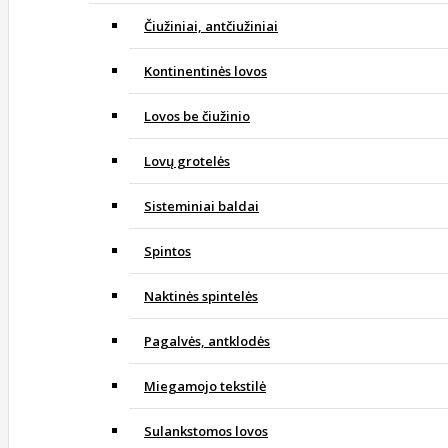
Čiužiniai, antčiužiniai
Kontinentinės lovos
Lovos be čiužinio
Lovų grotelės
Sisteminiai baldai
Spintos
Naktinės spintelės
Pagalvės, antklodės
Miegamojo tekstilė
Sulankstomos lovos