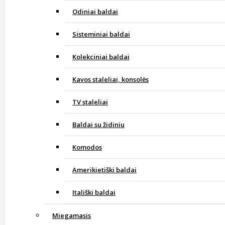
Odiniai baldai
Sisteminiai baldai
Kolekciniai baldai
Kavos staleliai, konsolės
TV staleliai
Baldai su židiniu
Komodos
Amerikietiški baldai
Itališki baldai
Miegamasis