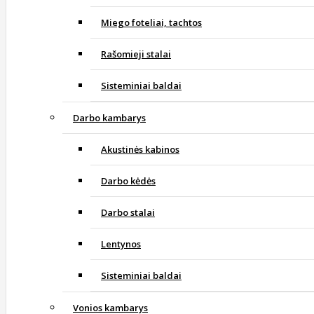
Miego foteliai, tachtos
Rašomieji stalai
Sisteminiai baldai
Darbo kambarys
Akustinės kabinos
Darbo kėdės
Darbo stalai
Lentynos
Sisteminiai baldai
Vonios kambarys