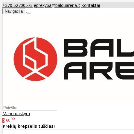
+370 52700573
eprekyba@balduarena.lt
Kontaktai
Navigacija
Mano paskyra
00
€0
0
Prekių krepšelis tuščias!