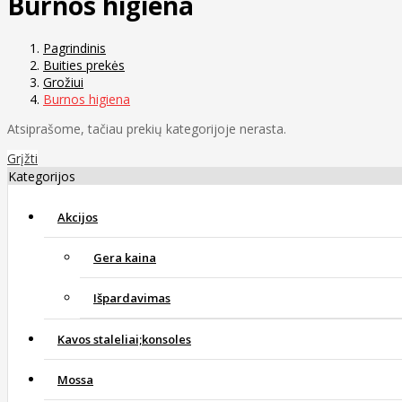
Burnos higiena
Pagrindinis
Buities prekės
Grožiui
Burnos higiena
Atsiprašome, tačiau prekių kategorijoje nerasta.
Grįžti
Kategorijos
Akcijos
Gera kaina
Išpardavimas
Kavos staleliai;konsoles
Mossa