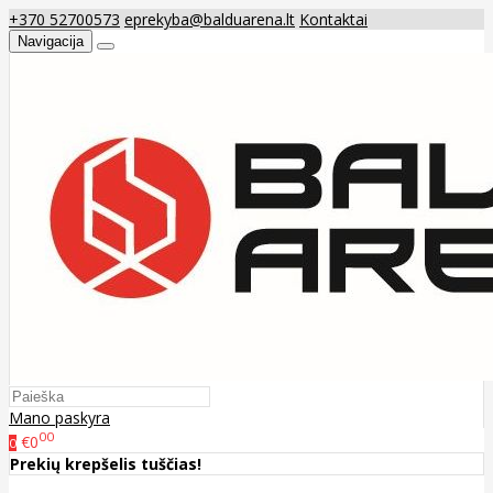
+370 52700573
eprekyba@balduarena.lt
Kontaktai
Navigacija
Mano paskyra
00
€0
0
Prekių krepšelis tuščias!