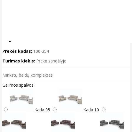
Prekės kodas:
100-354
Turimas kiekis:
Prekė sandėlyje
Minkštų baldų komplektas
Galimos spalvos :
Katla 05
Katla 10