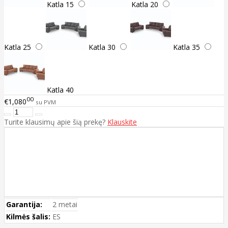
Katla 15
Katla 20
Katla 25
Katla 30
Katla 35
Katla 40
00
€1,080
su PVM
Turite klausimų apie šią prekę?
Klauskite
Garantija:
2 metai
Kilmės šalis:
ES