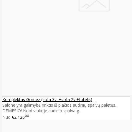
Komplektas Gomez (sofa 3v. +sofa 2v.+fotelis)
Salone yra galimybė rinktis iš plačios audinių spalvų paletės.
DĖMESIO! Nuotraukoje audinio spalva g..
00
Nuo
€2,126