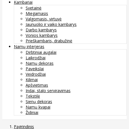
Kambariai
Svetainė
Miegamasis
Valgomasis, virtuvė
Jaunuolio ir vaiko kambarys
Darbo kambarys
Vonios kambarys
Prieškambaris, drabužinė
Namų interjeras
Dirbtiniai augalai
Laikrodžiai
Namų dekoras
Paveikslai
Veidrodžiai
Kilimai
Apšvietimas
Indai, stalo serviravimas
Tekstilė
Sienų dekoras
Namų kvapai
Židiniai
Pagrindinis