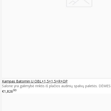
Kampas Batomin U OBL+1,5+1,5+R+OP
Salone yra galimybė rinktis iš plačios audinių spalvų paletės. DĖMES
00
€1,826