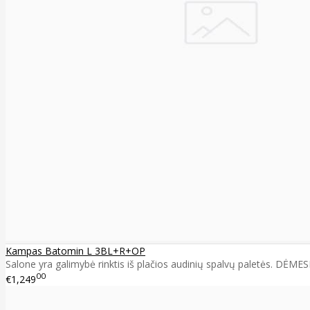
Kampas Batomin L 3BL+R+OP
Salone yra galimybė rinktis iš plačios audinių spalvų paletės. DĖMES
00
€1,249