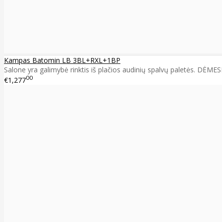
Kampas Batomin LB 3BL+RXL+1BP
Salone yra galimybė rinktis iš plačios audinių spalvų paletės. DĖMES
00
€1,277