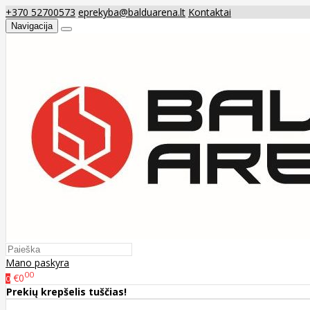
+370 52700573
eprekyba@balduarena.lt
Kontaktai
Navigacija
Mano paskyra
00
€0
0
Prekių krepšelis tuščias!