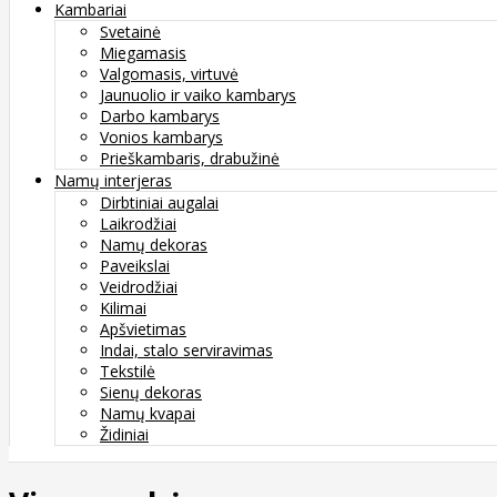
Kambariai
Svetainė
Miegamasis
Valgomasis, virtuvė
Jaunuolio ir vaiko kambarys
Darbo kambarys
Vonios kambarys
Prieškambaris, drabužinė
Namų interjeras
Dirbtiniai augalai
Laikrodžiai
Namų dekoras
Paveikslai
Veidrodžiai
Kilimai
Apšvietimas
Indai, stalo serviravimas
Tekstilė
Sienų dekoras
Namų kvapai
Židiniai