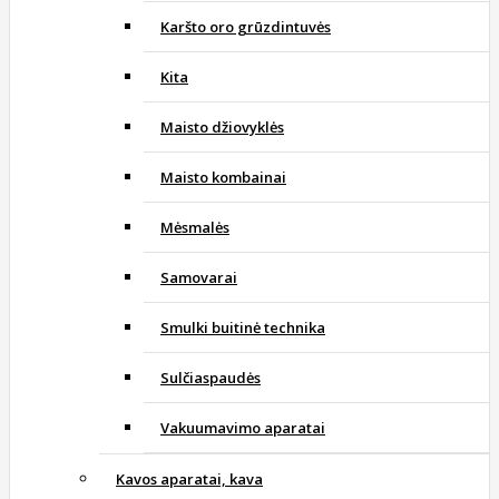
Karšto oro grūzdintuvės
Kita
Maisto džiovyklės
Maisto kombainai
Mėsmalės
Samovarai
Smulki buitinė technika
Sulčiaspaudės
Vakuumavimo aparatai
Kavos aparatai, kava