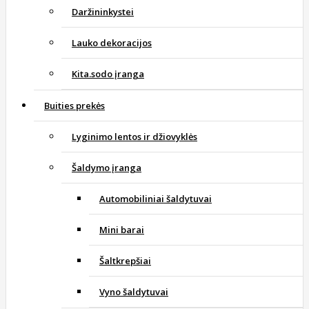
Daržininkystei
Lauko dekoracijos
Kita.sodo įranga
Buities prekės
Lyginimo lentos ir džiovyklės
Šaldymo įranga
Automobiliniai šaldytuvai
Mini barai
Šaltkrepšiai
Vyno šaldytuvai