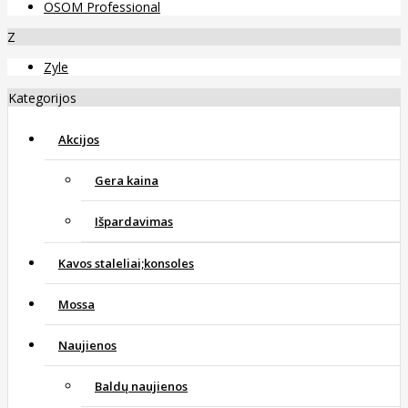
OSOM Professional
Z
Zyle
Kategorijos
Akcijos
Gera kaina
Išpardavimas
Kavos staleliai;konsoles
Mossa
Naujienos
Baldų naujienos