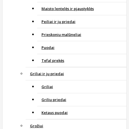
Maisto lentelės ir pjaustyklės
Peiliai ir jų priedai
Prieskonių malūneliai
Puodai
Tefal prekės
Griliai ir jų priedai
Griliai
Grilių priedai
Ketaus puodai
Grožiui