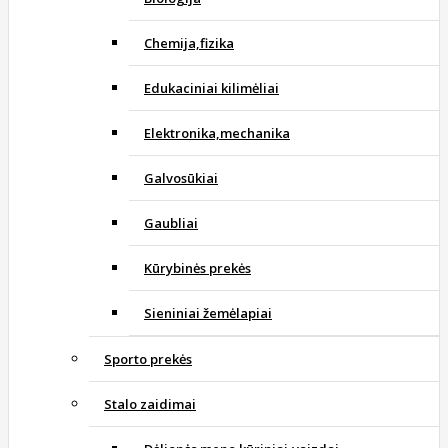
Chemija,fizika
Edukaciniai kilimėliai
Elektronika,mechanika
Galvosūkiai
Gaubliai
Kūrybinės prekės
Sieniniai žemėlapiai
Sporto prekės
Stalo zaidimai