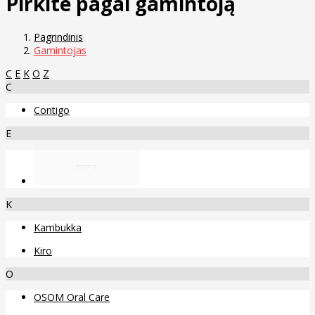
Pirkite pagal gamintoją
Pagrindinis
Gamintojas
C
E
K
O
Z
C
Contigo
E
K
Kambukka
Kiro
O
OSOM Oral Care