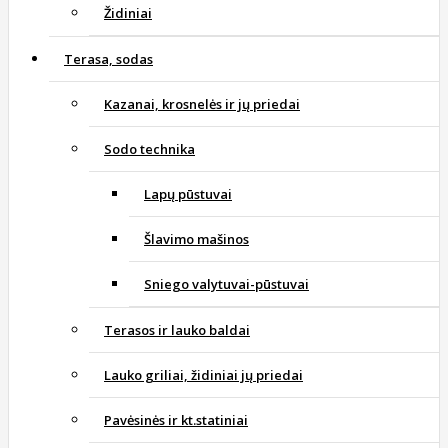
Židiniai
Terasa, sodas
Kazanai, krosnelės ir jų priedai
Sodo technika
Lapų pūstuvai
Šlavimo mašinos
Sniego valytuvai-pūstuvai
Terasos ir lauko baldai
Lauko griliai, židiniai jų priedai
Pavėsinės ir kt.statiniai