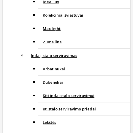
Ideal lux
Kolekciniai šviestuvai
Max light
Zuma line
Indai, stalo serviravimas
Arbatinukai
Dubenėliai
Kiti indai stalo serviravimui
Kt. stalo serviravimo priedai
Lėkštės