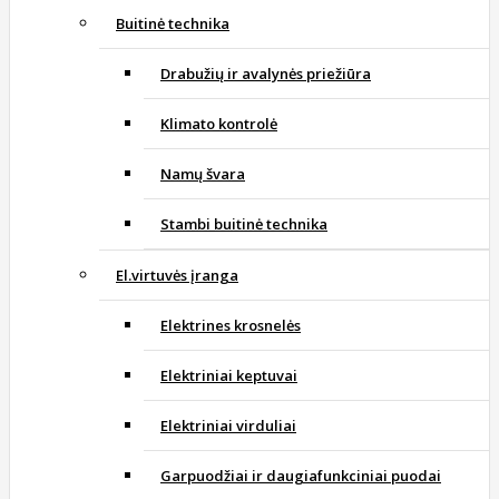
Buitinė technika
Drabužių ir avalynės priežiūra
Klimato kontrolė
Namų švara
Stambi buitinė technika
El.virtuvės įranga
Elektrines krosnelės
Elektriniai keptuvai
Elektriniai virduliai
Garpuodžiai ir daugiafunkciniai puodai