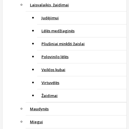
Laisvalaikis, žaidimai
Judėjimui
Lėlės medžiaginės
Pliušiniai minkšti žaislai
Polovinilo lėlės
Veiklos kubai
Virtuvėlės
Žaidimai
Maudynės
Miegui