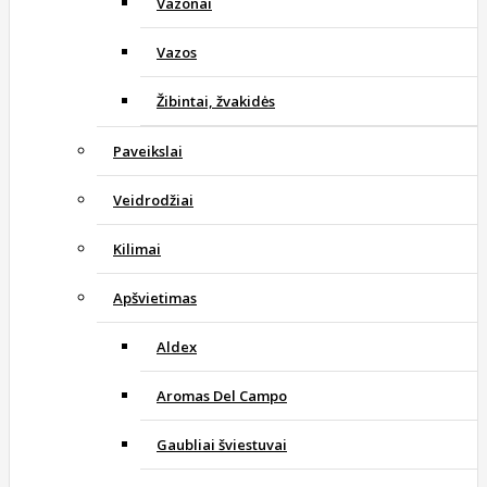
Vazonai
Vazos
Žibintai, žvakidės
Paveikslai
Veidrodžiai
Kilimai
Apšvietimas
Aldex
Aromas Del Campo
Gaubliai šviestuvai