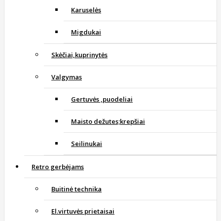
Karuselės
Migdukai
Skėčiai,kuprinytės
Valgymas
Gertuvės ,puodeliai
Maisto dežutes;krepšiai
Seilinukai
Retro gerbėjams
Buitinė technika
El.virtuvės prietaisai