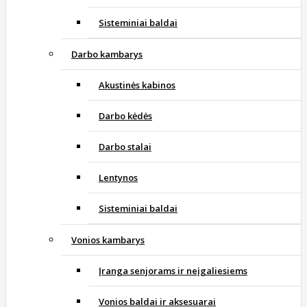
Sisteminiai baldai
Darbo kambarys
Akustinės kabinos
Darbo kėdės
Darbo stalai
Lentynos
Sisteminiai baldai
Vonios kambarys
Įranga senjorams ir neįgaliesiems
Vonios baldai ir aksesuarai