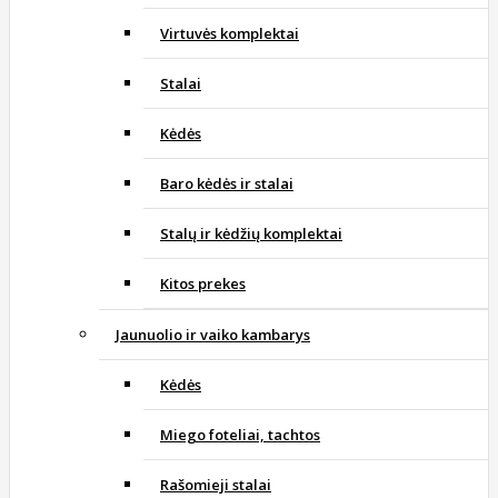
Virtuvės komplektai
Stalai
Kėdės
Baro kėdės ir stalai
Stalų ir kėdžių komplektai
Kitos prekes
Jaunuolio ir vaiko kambarys
Kėdės
Miego foteliai, tachtos
Rašomieji stalai