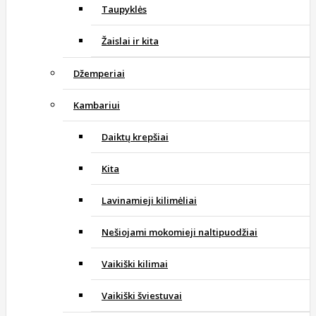
Taupyklės
Žaislai ir kita
Džemperiai
Kambariui
Daiktų krepšiai
Kita
Lavinamieji kilimėliai
Nešiojami mokomieji naltipuodžiai
Vaikiški kilimai
Vaikiški šviestuvai