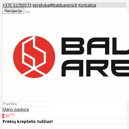
+370 52700573
eprekyba@balduarena.lt
Kontaktai
Navigacija
Mano paskyra
00
€0
0
Prekių krepšelis tuščias!