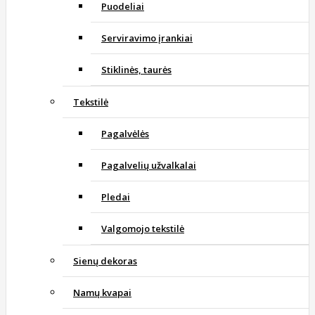
Puodeliai
Serviravimo įrankiai
Stiklinės, taurės
Tekstilė
Pagalvėlės
Pagalvelių užvalkalai
Pledai
Valgomojo tekstilė
Sienų dekoras
Namų kvapai