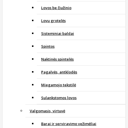
Lovos be čiužinio
Lovų grotelės
Sisteminiai baldai
Spintos
Naktinės spintelės
Pagalvės, antklodės
Miegamojo tekstilė
Sulankstomos lovos
Valgomasis, virtuvė
Barai ir serviravimo vežimėliai