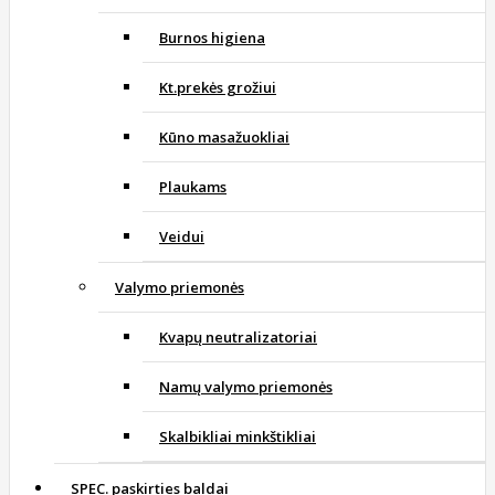
Burnos higiena
Kt.prekės grožiui
Kūno masažuokliai
Plaukams
Veidui
Valymo priemonės
Kvapų neutralizatoriai
Namų valymo priemonės
Skalbikliai minkštikliai
SPEC. paskirties baldai