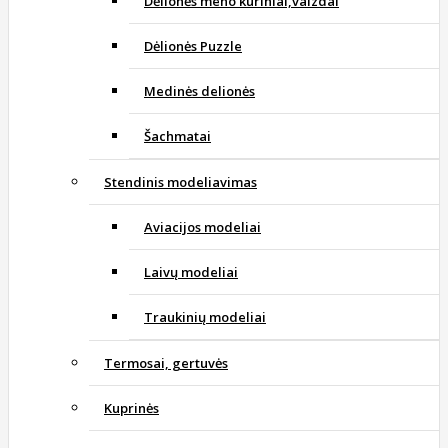
Dėlionės meno kūriniai,vaizdai
Dėlionės Puzzle
Medinės delionės
Šachmatai
Stendinis modeliavimas
Aviacijos modeliai
Laivų modeliai
Traukinių modeliai
Termosai, gertuvės
Kuprinės