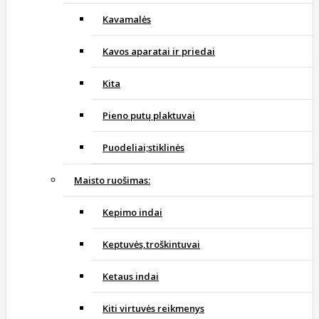
Kavamalės
Kavos aparatai ir priedai
Kita
Pieno putų plaktuvai
Puodeliai;stiklinės
Maisto ruošimas:
Kepimo indai
Keptuvės,troškintuvai
Ketaus indai
Kiti virtuvės reikmenys