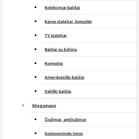
Kolekciniai baldai
Kavos staleliai, konsolės
TV staleliai
Baldai su židiniu
Komodos
Amerikietiški baldai
Itališki baldai
Miegamasis
Čiužiniai, antčiužiniai
Kontinentinės lovos