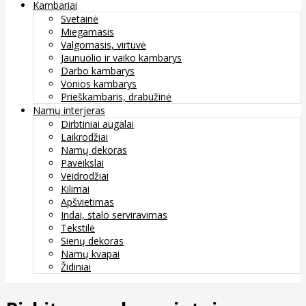
Kambariai
Svetainė
Miegamasis
Valgomasis, virtuvė
Jaunuolio ir vaiko kambarys
Darbo kambarys
Vonios kambarys
Prieškambaris, drabužinė
Namų interjeras
Dirbtiniai augalai
Laikrodžiai
Namų dekoras
Paveikslai
Veidrodžiai
Kilimai
Apšvietimas
Indai, stalo serviravimas
Tekstilė
Sienų dekoras
Namų kvapai
Židiniai