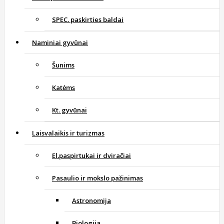
SPEC. paskirties baldai
Naminiai gyvūnai
Šunims
Katėms
Kt. gyvūnai
Laisvalaikis ir turizmas
El.paspirtukai ir dviračiai
Pasaulio ir mokslo pažinimas
Astronomija
Biologija