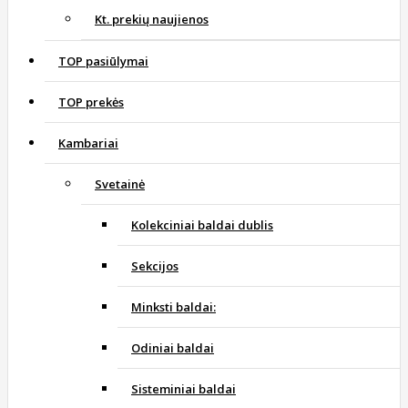
Kt. prekių naujienos
TOP pasiūlymai
TOP prekės
Kambariai
Svetainė
Kolekciniai baldai dublis
Sekcijos
Minksti baldai:
Odiniai baldai
Sisteminiai baldai