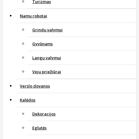
Turizmas
Namų robotai
Grindų valymui
Gyvūnams
Langų valymui
Vejų priežiūrai
Verslo dovanos
Kalėdos
Dekoracijos
Eglutės