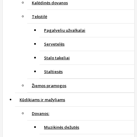
Kalėdinės dovanos
Tekstilė
Pagalvelių užvalkalai
Servetelės
Stalo takeliai
Staltiesės
Žiemos pramogos
Kūdikiams ir mažyliams
Dovanos:
Muzikinės dežutės