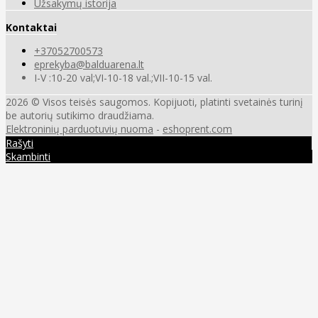
Užsakymų istorija
Kontaktai
+37052700573
eprekyba@balduarena.lt
I-V :10-20 val;VI-10-18 val.;VII-10-15 val.
2026 © Visos teisės saugomos. Kopijuoti, platinti svetainės turinį
be autorių sutikimo draudžiama.
Elektroninių parduotuvių nuoma
-
eshoprent.com
Rašyti
Skambinti