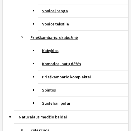
Vonios įranga
Vonios tekstile
Prieškambaris, drabužinė
Kabyklos
Komodos, batų dėžės
Prieškambario komplektai
Spintos
Suoleliai, pufai
Natūralaus medžio baldai
Kolekcijos