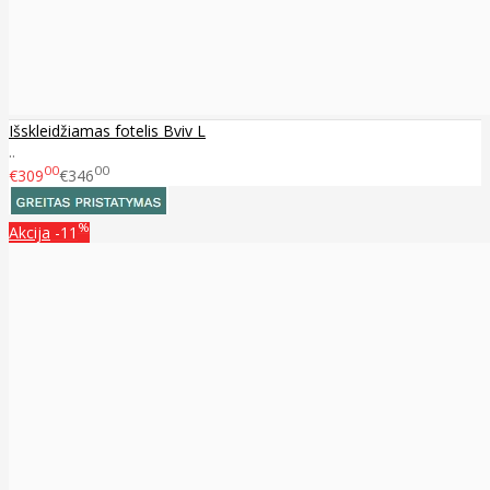
Išskleidžiamas fotelis Bviv L
..
00
00
€309
€346
%
Akcija
-11