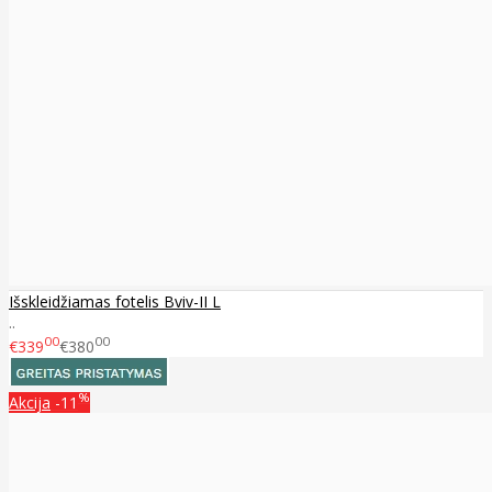
Išskleidžiamas fotelis Bviv-II L
..
00
00
€339
€380
%
Akcija
-11