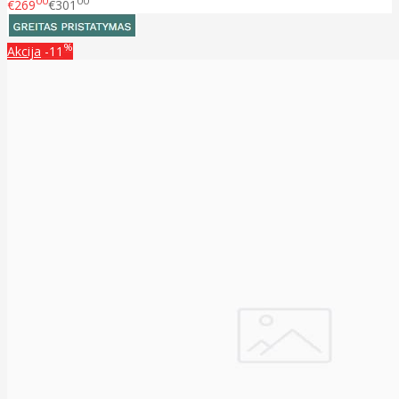
00
00
€269
€301
%
Akcija
-11