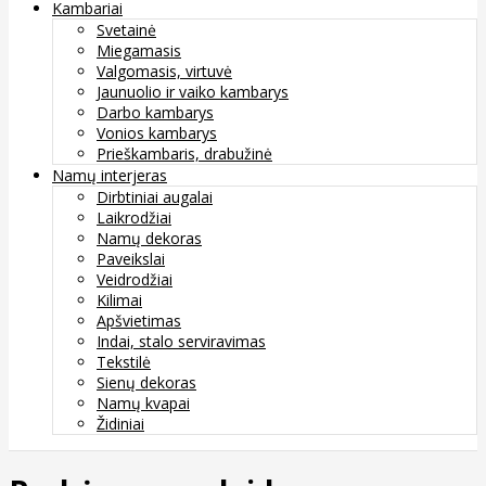
Kambariai
Svetainė
Miegamasis
Valgomasis, virtuvė
Jaunuolio ir vaiko kambarys
Darbo kambarys
Vonios kambarys
Prieškambaris, drabužinė
Namų interjeras
Dirbtiniai augalai
Laikrodžiai
Namų dekoras
Paveikslai
Veidrodžiai
Kilimai
Apšvietimas
Indai, stalo serviravimas
Tekstilė
Sienų dekoras
Namų kvapai
Židiniai