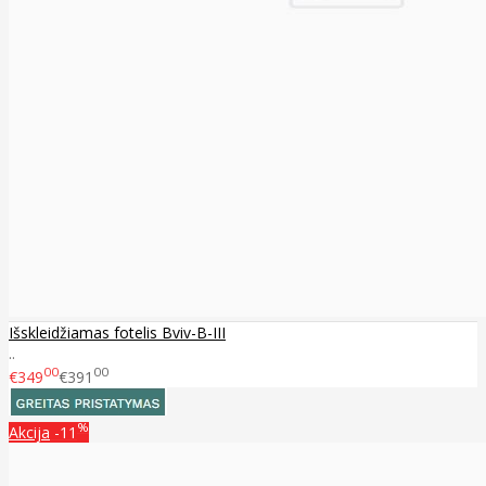
Išskleidžiamas fotelis Bviv-B-III
..
00
00
€349
€391
%
Akcija
-11