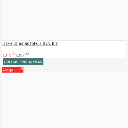
Išskleidžiamas fotelis Bviv-B-II
..
00
00
€319
€357
%
Akcija
-11