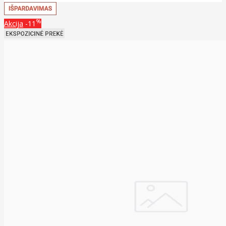
%
Akcija
-11