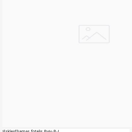
Išskleidžiamas fotelis Bviv-B-I