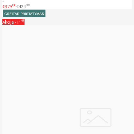
..
00
00
€379
€424
%
Akcija
-11