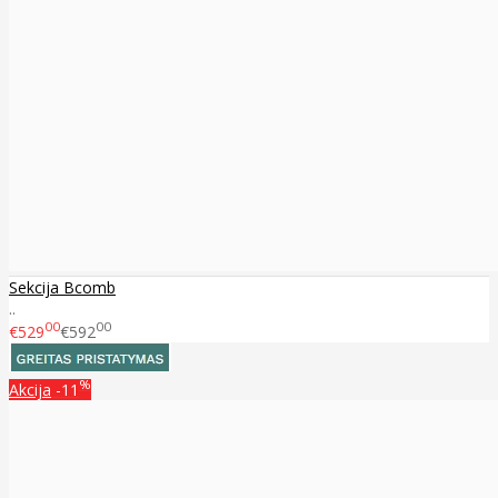
Sekcija Bcomb
..
00
00
€529
€592
%
Akcija
-11