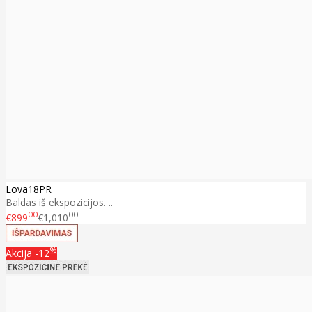
Lova18PR
Baldas iš ekspozicijos. ..
00
00
€899
€1,010
%
Akcija
-12