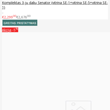
Komplektas 3-jų dalių Senator (vitrina SE-1+vitrina SE-5+vitrina SE-
1)
..
00
00
€2,299
€2,676
%
Akcija
-5