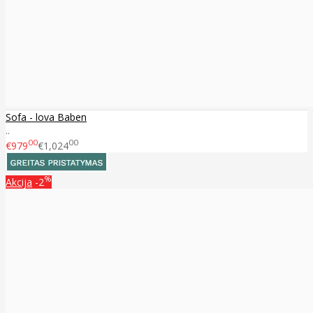
Sofa - lova Baben
..
00
00
€979
€1,024
%
Akcija
-2