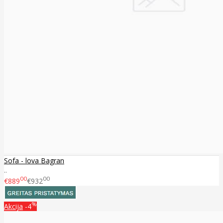
Sofa - lova Bagran
..
00
00
€889
€932
%
Akcija
-4