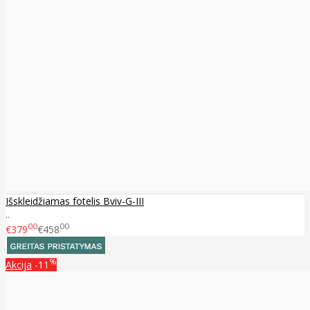
Išskleidžiamas fotelis Bviv-G-III
..
00
00
€379
€458
%
Akcija
-11