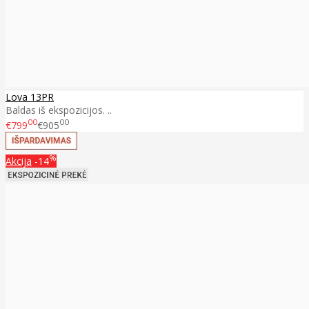
Lova 13PR
Baldas iš ekspozicijos. ..
00
00
€799
€905
%
Akcija
-14