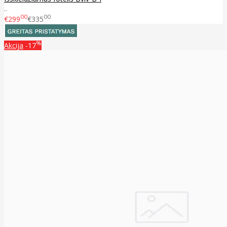
..
00
00
€299
€335
%
Akcija
-17