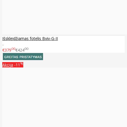
Išskleidžiamas fotelis Bviv-G-II
..
00
00
€379
€424
%
Akcija
-11