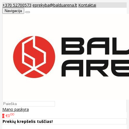
+370 52700573
eprekyba@balduarena.lt
Kontaktai
Navigacija
Mano paskyra
00
€0
0
Prekių krepšelis tuščias!