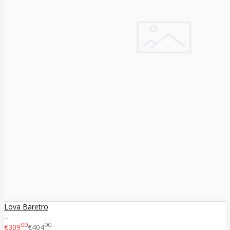
Lova Baretro
..
00
00
€309
€404