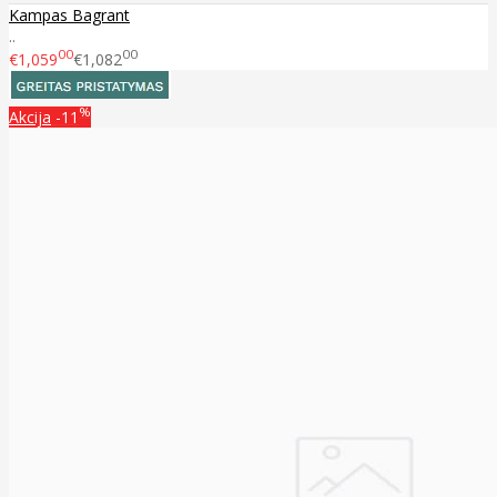
Kampas Bagrant
..
00
00
€1,059
€1,082
%
Akcija
-11